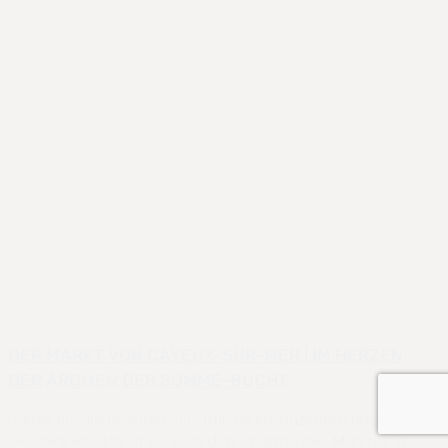
DER MARKT VON CAYEUX-SUR-MER | IM HERZEN
DER AROMEN DER SOMME-BUCHT
Lokale Produkte, leidenschaftliche Produzenten und
Geselligkeit, das ist es, was den Charme des Marktes in