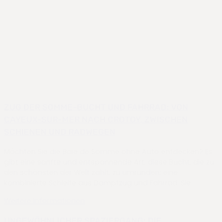
ZUG DER SOMME-BUCHT UND FAHRRAD: VON
CAYEUX-SUR-MER NACH CROTOY, ZWISCHEN
SCHIENEN UND RADWEGEN
Möchten Sie die Baie de Somme ohne Auto entdecken? Es
gibt eine sanfte und entspannende Art, diese Bucht, die zu
den schönsten der Welt zählt, zu umrunden: eine
kombinierte Schleife aus Dampfzug und Fahrrad. Sie…
Weitere Informationen
UNGEWÖHNLICHER SPAZIERGANG: DIE