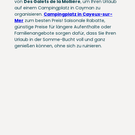
von
Des Galets de la Mollière
, um Ihren Urlaub
auf einem Campingplatz in Cayman zu
organisieren.
Campingplatz in Cayeux-sur-
Mer
zum besten Preis! Saisonale Rabatte,
günstige Preise für längere Aufenthalte oder
Familienangebote sorgen dafür, dass Sie Ihren
Urlaub in der Somme-Bucht voll und ganz
genießen können, ohne sich zu ruinieren.
SORTIEREN NACH
Sortieren
Sortieren nach
nach
SUCHEN SIE NACH
Suchen