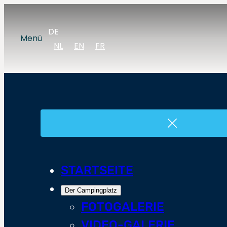
DE
Menü
NL
EN
FR
STARTSEITE
Der Campingplatz
FOTOGALERIE
VIDEO-GALERIE