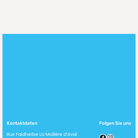
Kontaktdaten
Folgen Sie uns
Rue Faidherbe La Mollière d’Aval
Facebook
Instagram