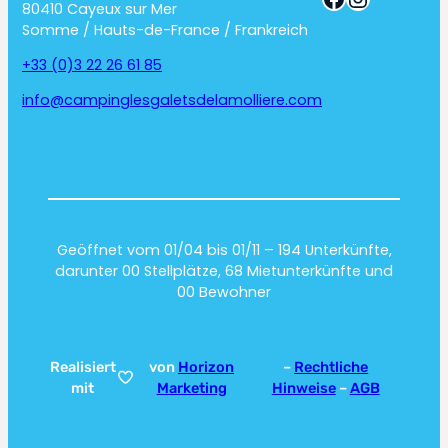
80410 Cayeux sur Mer
Somme / Hauts-de-France / Frankreich
+33 (0)3 22 26 61 85
info@campinglesgaletsdelamolliere.com
Geöffnet vom 01/04 bis 01/11 – 194 Unterkünfte,
darunter 00 Stellplätze, 68 Mietunterkünfte und
00 Bewohner
Realisiert
von
Horizon
–
Rechtliche
mit
Marketing
Hinweise
–
AGB