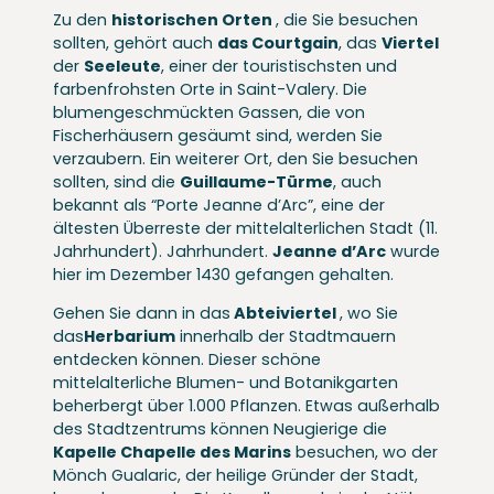
Zu den
historischen Orten
, die Sie besuchen
sollten, gehört auch
das Courtgain
, das
Viertel
der
Seeleute
, einer der touristischsten und
farbenfrohsten Orte in Saint-Valery. Die
blumengeschmückten Gassen, die von
Fischerhäusern gesäumt sind, werden Sie
verzaubern. Ein weiterer Ort, den Sie besuchen
sollten, sind die
Guillaume-Türme
, auch
bekannt als “Porte Jeanne d’Arc”, eine der
ältesten Überreste der mittelalterlichen Stadt (11.
Jahrhundert). Jahrhundert.
Jeanne d’Arc
wurde
hier im Dezember 1430 gefangen gehalten.
Gehen Sie dann in das
Abteiviertel
, wo Sie
das
Herbarium
innerhalb der Stadtmauern
entdecken können. Dieser schöne
mittelalterliche Blumen- und Botanikgarten
beherbergt über 1.000 Pflanzen. Etwas außerhalb
des Stadtzentrums können Neugierige die
Kapelle Chapelle des Marins
besuchen, wo der
Mönch Gualaric, der heilige Gründer der Stadt,