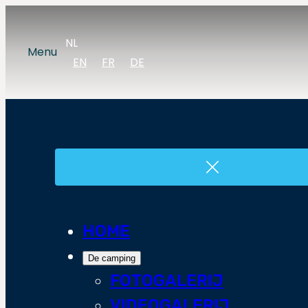
NL
Menu
EN
FR
DE
HOME
De camping
FOTOGALERIJ
VIDEOGALERIJ