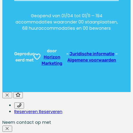
Geopend van 01/04 tot 01/11 – 194
accommodaties waaronder 00 staanplaatsen,
68 huuraccommodaties en 00 bewoners
door
Geproduc
–
Juridische informatie
–
Horizon
eerd met
Algemene voorwaarden
Marketing
Reserveren
Reserveren
Neem contact op met