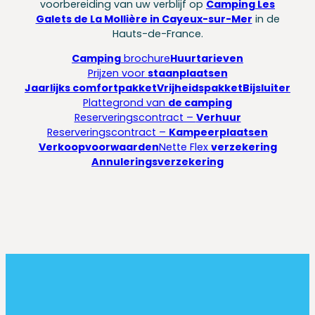
voorbereiding van uw verblijf op
Camping Les
Galets de La Mollière in Cayeux-sur-Mer
in de
Hauts-de-France.
Camping
brochure
Huurtarieven
Prijzen voor
staanplaatsen
Jaarlijks comfortpakket
Vrijheidspakket
Bijsluiter
Plattegrond van
de camping
Reserveringscontract –
Verhuur
Reserveringscontract –
Kampeerplaatsen
Verkoopvoorwaarden
Nette Flex
verzekering
Annuleringsverzekering