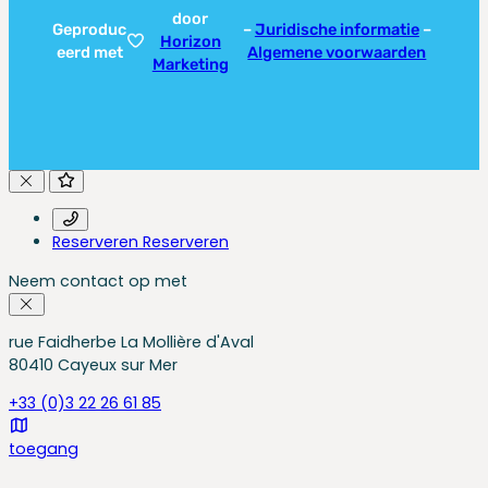
door
Geproduc
–
Juridische informatie
–
Horizon
eerd met
Algemene voorwaarden
Marketing
Reserveren
Reserveren
Neem contact op met
rue Faidherbe La Mollière d'Aval
80410 Cayeux sur Mer
+33 (0)3 22 26 61 85
toegang