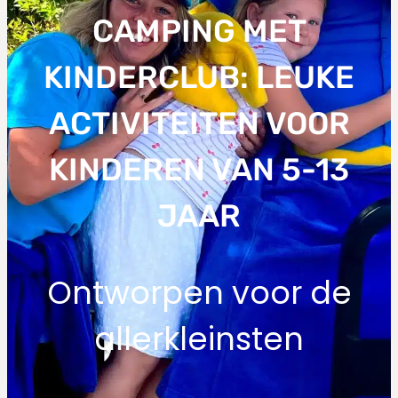
CAMPING MET
KINDERCLUB: LEUKE
ACTIVITEITEN VOOR
KINDEREN VAN 5-13
JAAR
Ontworpen voor de
allerkleinsten