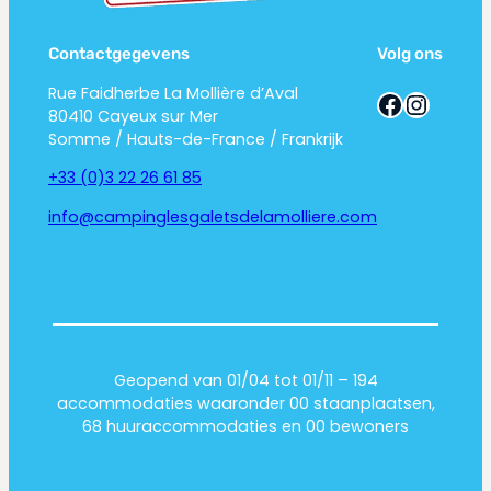
Contactgegevens
Volg ons
Rue Faidherbe La Mollière d’Aval
Facebook
Instagram
80410 Cayeux sur Mer
Somme / Hauts-de-France / Frankrijk
+33 (0)3 22 26 61 85
info@campinglesgaletsdelamolliere.com
Geopend van 01/04 tot 01/11 – 194
accommodaties waaronder 00 staanplaatsen,
68 huuraccommodaties en 00 bewoners