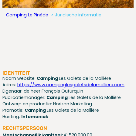
Camping Le Pinède
Juridische informatie
IDENTITEIT
Naam website:
Camping
Les Galets de la Mollière
Adres:
https://www.campinglesgaletsdelamolliere.com
Eigenaar: de heer François Outurquin
Publicatiemanager:
Camping
Les Galets de la Mollière
Ontwerp en productie: Horizon Marketing
Promotie:
Camping
Les Galets de la Mollière
Hosting:
Infomaniak
RECHTSPERSOON
Maatschappelijk kapitaal:
€ 520.000,00