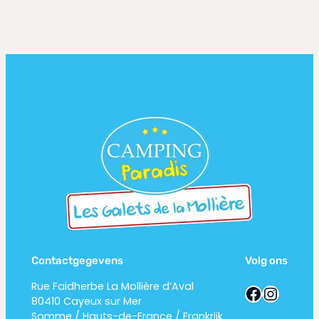
Contactgegevens
Volg ons
Rue Faidherbe La Mollière d’Aval
Facebook
Instagram
80410 Cayeux sur Mer
Somme / Hauts-de-France / Frankrijk