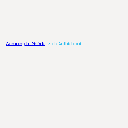
Camping Le Pinède
de Authiebaai