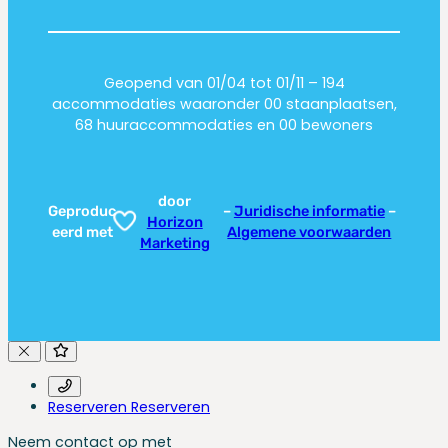
Geopend van 01/04 tot 01/11 – 194
accommodaties waaronder 00 staanplaatsen,
68 huuraccommodaties en 00 bewoners
door
Geproduc
–
Juridische informatie
–
Horizon
eerd met
Algemene voorwaarden
Marketing
Reserveren
Reserveren
Neem contact op met